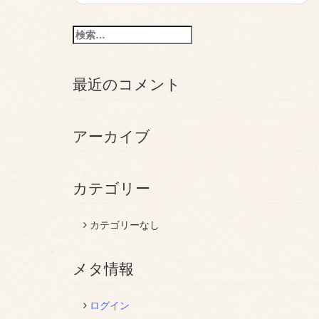
稿
ナ
検
ビ
索:
ゲ
最近のコメント
ー
シ
アーカイブ
ョ
ン
カテゴリー
カテゴリーなし
メタ情報
ログイン