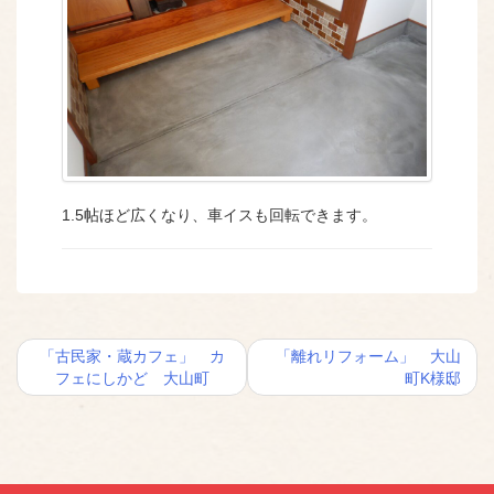
1.5帖ほど広くなり、車イスも回転できます。
投
「古民家・蔵カフェ」 カ
「離れリフォーム」 大山
稿
フェにしかど 大山町
町K様邸
ナ
ビ
ゲ