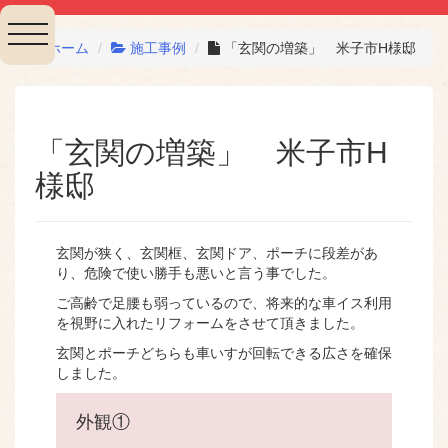
toggle
ホーム
施工事例
「玄関の増築」 米子市H様邸
navigation
「玄関の増築」 米子市H
様邸
玄関が狭く、玄関框、玄関ドア、ポーチに段差があ
り、危険で使い勝手も悪いと言う事でした。
ご高齢で足腰も弱っているので、将来的な車イス利用
を視野に入れたリフォームをさせて頂きました。
玄関とポーチどちらも車いすが回転できる広さを確保
しました。
外観①