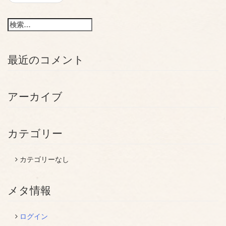
稿
ナ
検
ビ
索:
ゲ
最近のコメント
ー
シ
アーカイブ
ョ
ン
カテゴリー
カテゴリーなし
メタ情報
ログイン