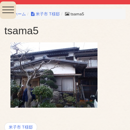
toggle
ホーム
米子市 T様邸
tsama5
navigation
tsama5
投
米子市 T様邸