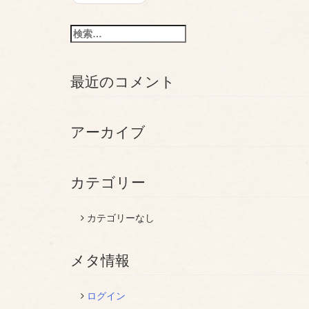
稿
ナ
検
ビ
索:
ゲ
最近のコメント
ー
シ
アーカイブ
ョ
ン
カテゴリー
カテゴリーなし
メタ情報
ログイン