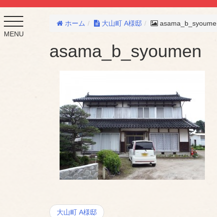
toggle
ホーム
大山町 A様邸
asama_b_syoume
navigation
MENU
asama_b_syoumen
投
大山町 A様邸