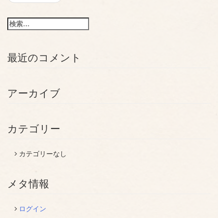
稿
ナ
検
ビ
索:
ゲ
最近のコメント
ー
シ
アーカイブ
ョ
ン
カテゴリー
カテゴリーなし
メタ情報
ログイン