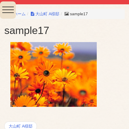
toggle
ホーム
大山町 A様邸
sample17
navigation
sample17
投
大山町 A様邸